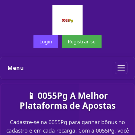
Login
Registrar-se
Menu
📱 0055Pg A Melhor
Plataforma de Apostas
Cadastre-se na 0055Pg para ganhar bônus no
cadastro e em cada recarga. Com a 0055Pg, você