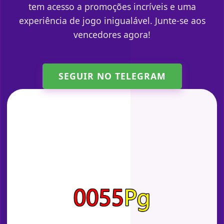
tem acesso a promoções incríveis e uma
experiência de jogo inigualável. Junte-se aos
vencedores agora!
SEGUIR NO TELEGRAM