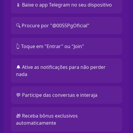
📱 Baixe o app Telegram no seu dispositivo
🔍 Procure por "@0055PgOficial"
👆 Toque em "Entrar" ou "Join"
🔔 Ative as notificações para não perder
nada
💬 Participe das conversas e interaja
🎁 Receba bônus exclusivos
automaticamente