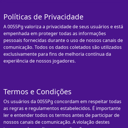
Políticas de Privacidade
A 0055Pg valoriza a privacidade de seus usuários e está
empenhada em proteger todas as informações
pessoais fornecidas durante o uso de nossos canais de
comunicação. Todos os dados coletados são utilizados
exclusivamente para fins de melhoria contínua da
experiência de nossos jogadores.
Termos e Condições
Os usuários da 0055Pg concordam em respeitar todas
as regras e regulamentos estabelecidos. É importante
ler e entender todos os termos antes de participar de
nossos canais de comunicação. A violação destes