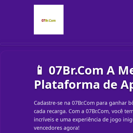
📱 07Br.Com A M
Plataforma de A
Cadastre-se na 07Br.Com para ganhar b
cada recarga. Com a 07Br.Com, você te
incríveis e uma experiência de jogo inig
vencedores agora!