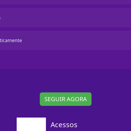
a
aticamente
SEGUIR AGORA
Acessos