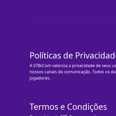
Políticas de Privacida
A 07Br.Com valoriza a privacidade de seus 
nossos canais de comunicação. Todos os dad
jogadores.
Termos e Condições