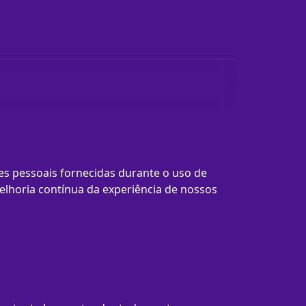
es pessoais fornecidas durante o uso de
elhoria contínua da experiência de nossos