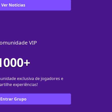
Ver Notícias
Comunidade VIP
1000+
unidade exclusiva de jogadores e
rtilhe experiências!
Entrar Grupo