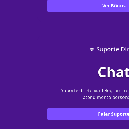
Ver Bônus
💬 Suporte Di
Cha
Suporte direto via Telegram, r
atendimento persona
Falar Suport