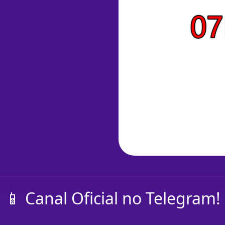
📱 Canal Oficial no Telegram!