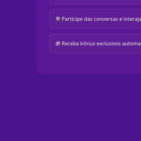
💬 Participe das conversas e interaj
🎁 Receba bônus exclusivos autom