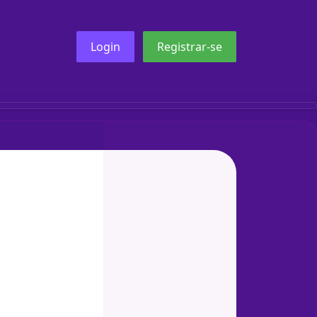
Login
Registrar-se