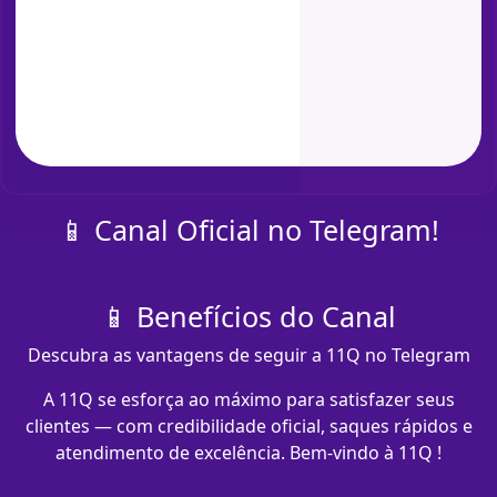
📱 Canal Oficial no Telegram!
📱 Benefícios do Canal
Descubra as vantagens de seguir a 11Q no Telegram
A 11Q se esforça ao máximo para satisfazer seus
clientes — com credibilidade oficial, saques rápidos e
atendimento de excelência. Bem-vindo à 11Q !