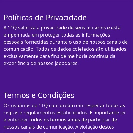
Políticas de Privacidade
A 11Q valoriza a privacidade de seus usuários e está
empenhada em proteger todas as informações
pessoais fornecidas durante o uso de nossos canais de
comunicação. Todos os dados coletados são utilizados
exclusivamente para fins de melhoria contínua da
experiência de nossos jogadores.
Termos e Condições
Os usuários da 11Q concordam em respeitar todas as
regras e regulamentos estabelecidos. É importante ler
e entender todos os termos antes de participar de
nossos canais de comunicação. A violação destes