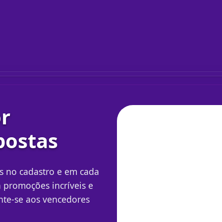
or
postas
s no cadastro e em cada
 promoções incríveis e
unte-se aos vencedores