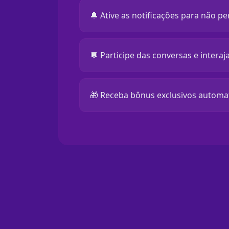
🔔 Ative as notificações para não p
💬 Participe das conversas e interaj
🎁 Receba bônus exclusivos autom