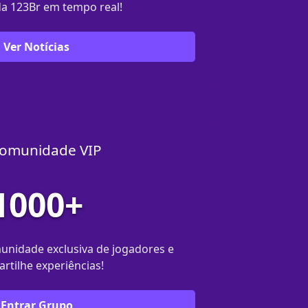
da 123Br em tempo real!
Ver Notícias
Comunidade VIP
1000+
unidade exclusiva de jogadores e
rtilhe experiências!
Entrar Grupo