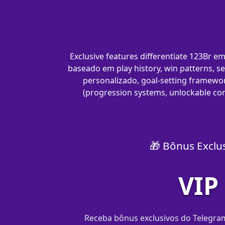
Exclusive features differentiate 123Br
baseado em play history, win patterns, s
personalizado, goal-setting framework
(progression systems, unlockable co
🎁 Bônus Exclu
VIP
Receba bônus exclusivos do Telegra