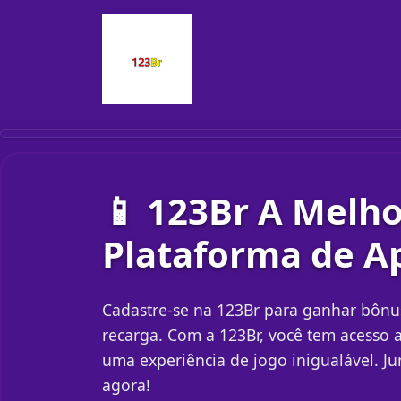
📱 123Br A Melh
Plataforma de A
Cadastre-se na 123Br para ganhar bônu
recarga. Com a 123Br, você tem acesso a
uma experiência de jogo inigualável. J
agora!