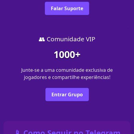
Falar Suporte
👥 Comunidade VIP
1000+
Junte-se a uma comunidade exclusiva de
jogadores e compartilhe experiências!
Entrar Grupo
📱 Como Seguir no Telegram