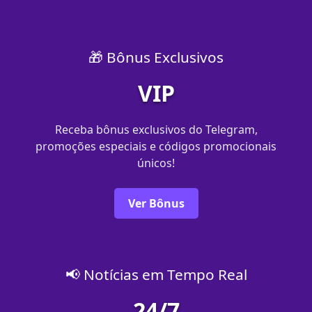
🎁 Bônus Exclusivos
VIP
Receba bônus exclusivos do Telegram,
promoções especiais e códigos promocionais
únicos!
Ver Bônus
📢 Notícias em Tempo Real
24/7