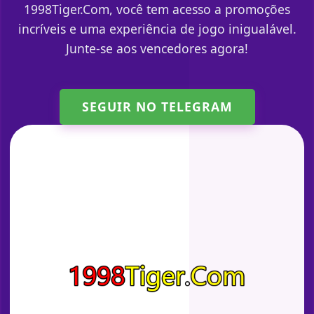
1998Tiger.Com, você tem acesso a promoções
incríveis e uma experiência de jogo inigualável.
Junte-se aos vencedores agora!
SEGUIR NO TELEGRAM