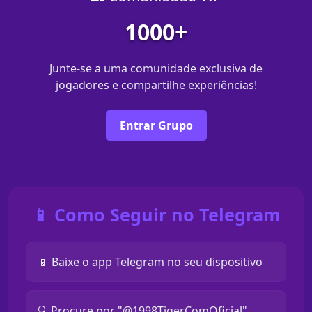
1000+
Junte-se a uma comunidade exclusiva de
jogadores e compartilhe experiências!
Entrar Grupo
📱 Como Seguir no Telegram
📱 Baixe o app Telegram no seu dispositivo
🔍 Procure por "@1998Tiger.ComOficial"