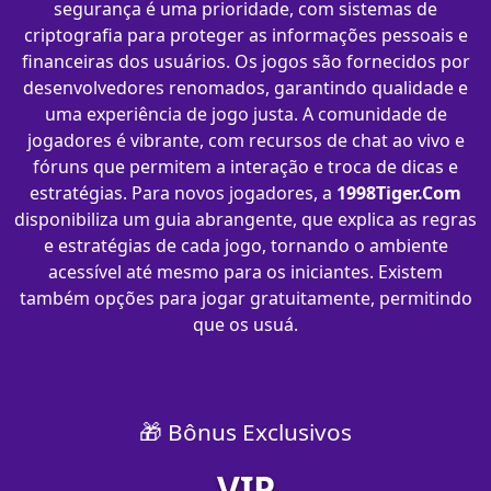
segurança é uma prioridade, com sistemas de
criptografia para proteger as informações pessoais e
financeiras dos usuários. Os jogos são fornecidos por
desenvolvedores renomados, garantindo qualidade e
uma experiência de jogo justa. A comunidade de
jogadores é vibrante, com recursos de chat ao vivo e
fóruns que permitem a interação e troca de dicas e
estratégias. Para novos jogadores, a
1998Tiger.Com
disponibiliza um guia abrangente, que explica as regras
e estratégias de cada jogo, tornando o ambiente
acessível até mesmo para os iniciantes. Existem
também opções para jogar gratuitamente, permitindo
que os usuá.
🎁 Bônus Exclusivos
VIP