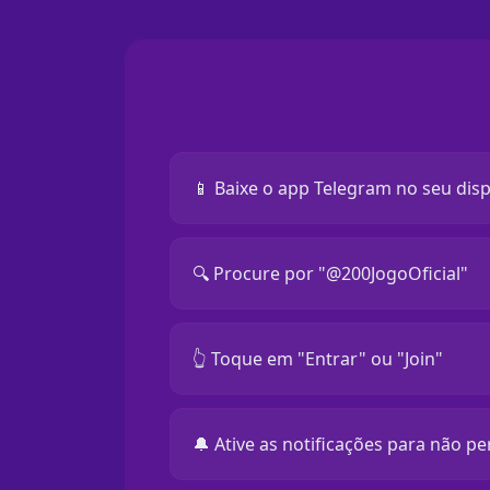
📱 Baixe o app Telegram no seu disp
🔍 Procure por "@200JogoOficial"
👆 Toque em "Entrar" ou "Join"
🔔 Ative as notificações para não p