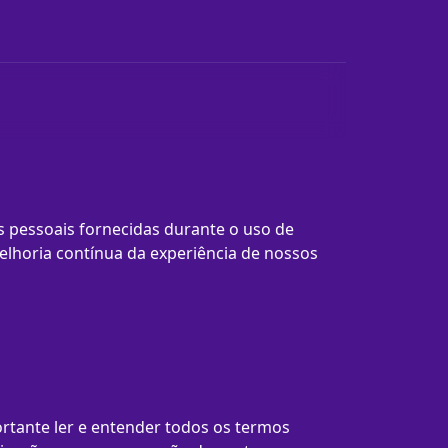
s pessoais fornecidas durante o uso de
elhoria contínua da experiência de nossos
rtante ler e entender todos os termos