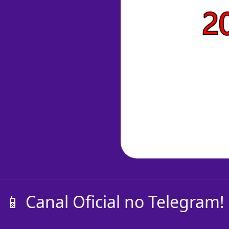
📱 Canal Oficial no Telegram!