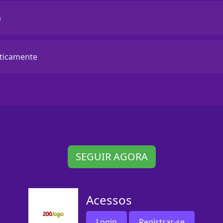
a
aticamente
SEGUIR AGORA
Acessos
Login
Registrar-se