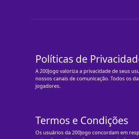
Políticas de Privacida
A 200Jogo valoriza a privacidade de seus u
nossos canais de comunicação. Todos os dad
jogadores.
Termos e Condições
Os usuários da 200Jogo concordam em respei