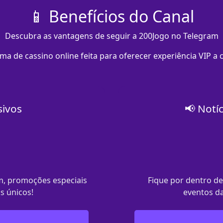
📱 Benefícios do Canal
Descubra as vantagens de seguir a 200Jogo no Telegram
a de cassino online feita para oferecer experiência VIP a 
sivos
📢 Notí
m, promoções especiais
Fique por dentro d
s únicos!
eventos d