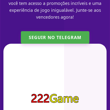
você tem acesso a promoções incríveis e uma
experiência de jogo inigualável. Junte-se aos
vencedores agora!
SEGUIR NO TELEGRAM