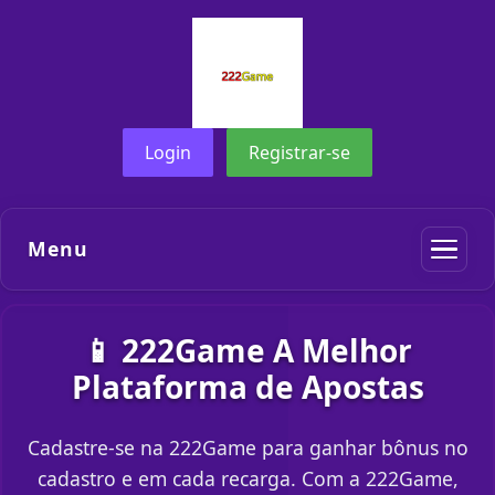
Login
Registrar-se
Menu
📱 222Game A Melhor
Plataforma de Apostas
Cadastre-se na 222Game para ganhar bônus no
cadastro e em cada recarga. Com a 222Game,