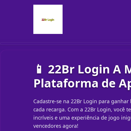
📱 22Br Login A 
Plataforma de A
Cadastre-se na 22Br Login para ganhar
cada recarga. Com a 22Br Login, você 
incríveis e uma experiência de jogo inig
vencedores agora!