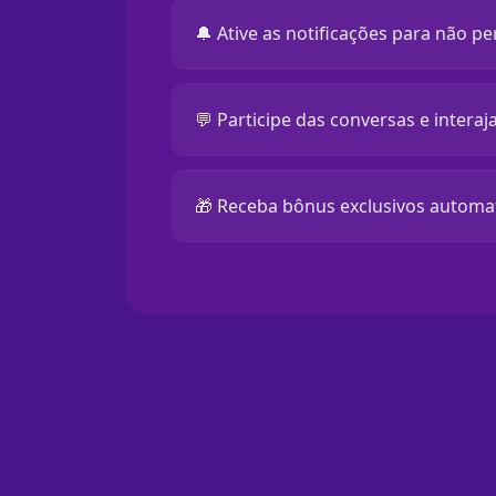
🔔 Ative as notificações para não p
💬 Participe das conversas e interaj
🎁 Receba bônus exclusivos autom