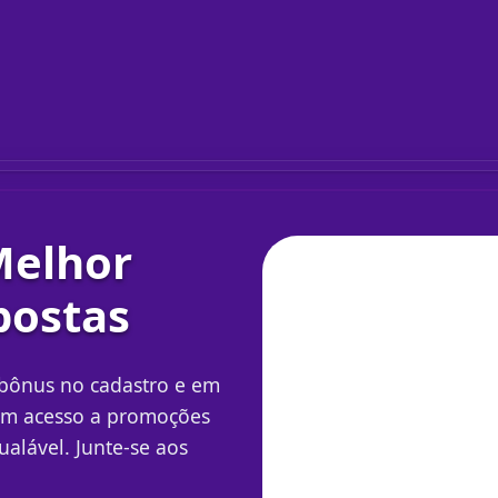
Melhor
postas
 bônus no cadastro e em
tem acesso a promoções
ualável. Junte-se aos