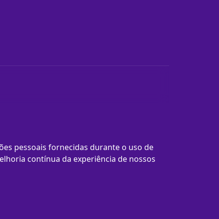
ões pessoais fornecidas durante o uso de
elhoria contínua da experiência de nossos