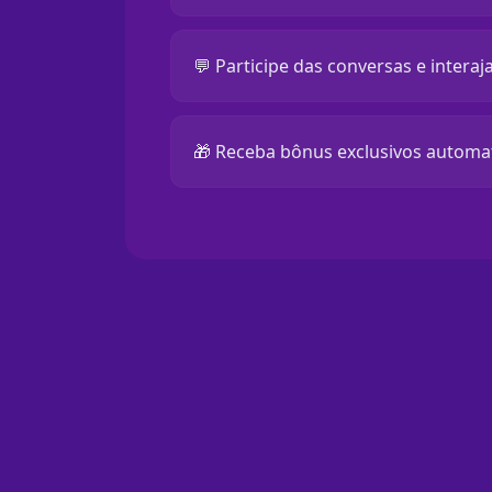
💬 Participe das conversas e interaj
🎁 Receba bônus exclusivos autom