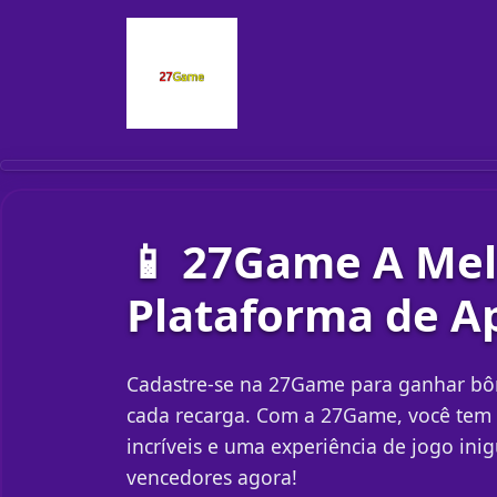
📱 27Game A Me
Plataforma de A
Cadastre-se na 27Game para ganhar bô
cada recarga. Com a 27Game, você tem
incríveis e uma experiência de jogo inig
vencedores agora!