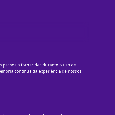
s pessoais fornecidas durante o uso de
elhoria contínua da experiência de nossos