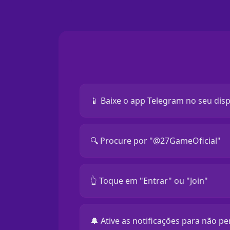
📱 Baixe o app Telegram no seu disp
🔍 Procure por "@27GameOficial"
👆 Toque em "Entrar" ou "Join"
🔔 Ative as notificações para não p