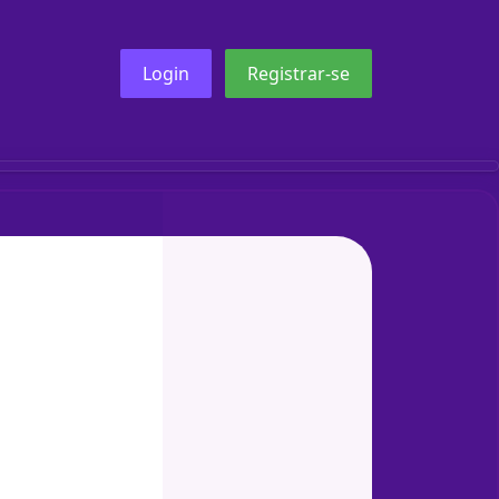
Login
Registrar-se