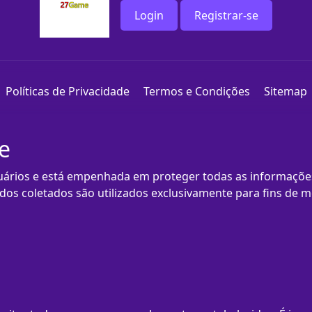
Login
Registrar-se
Políticas de Privacidade
Termos e Condições
Sitemap
de
suários e está empenhada em proteger todas as informaçõe
os coletados são utilizados exclusivamente para fins de m