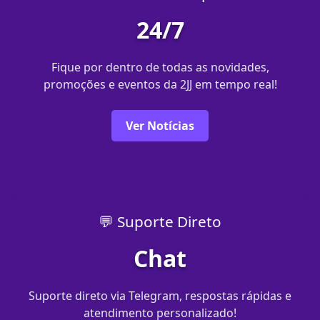
24/7
Fique por dentro de todas as novidades,
promoções e eventos da 2JJ em tempo real!
Ver Notícias
💬 Suporte Direto
Chat
Suporte direto via Telegram, respostas rápidas e
atendimento personalizado!