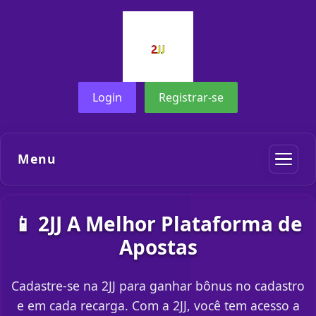
Login
Registrar-se
Menu
📱 2JJ A Melhor Plataforma de
Apostas
Cadastre-se na 2JJ para ganhar bônus no cadastro
e em cada recarga. Com a 2JJ, você tem acesso a