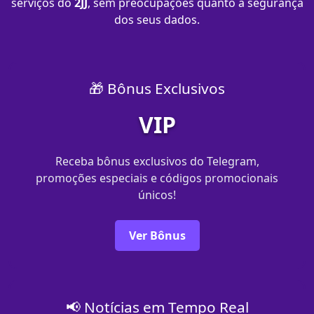
serviços do
2JJ
, sem preocupações quanto à segurança
dos seus dados.
🎁 Bônus Exclusivos
VIP
Receba bônus exclusivos do Telegram,
promoções especiais e códigos promocionais
únicos!
Ver Bônus
📢 Notícias em Tempo Real