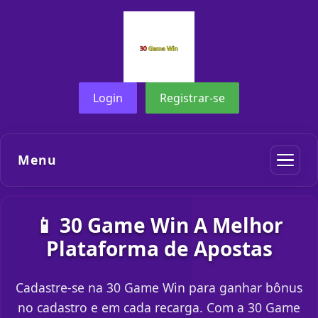
Login
Registrar-se
Menu
📱 30 Game Win A Melhor
Plataforma de Apostas
Cadastre-se na 30 Game Win para ganhar bônus
no cadastro e em cada recarga. Com a 30 Game