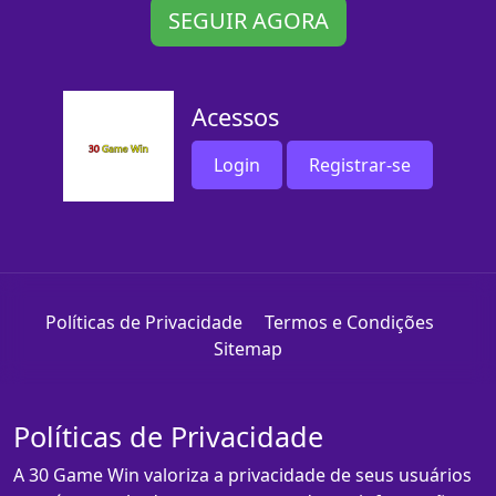
SEGUIR AGORA
Acessos
Login
Registrar-se
Políticas de Privacidade
Termos e Condições
Sitemap
Políticas de Privacidade
A 30 Game Win valoriza a privacidade de seus usuários