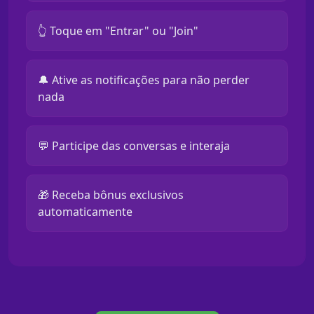
👆 Toque em "Entrar" ou "Join"
🔔 Ative as notificações para não perder
nada
💬 Participe das conversas e interaja
🎁 Receba bônus exclusivos
automaticamente