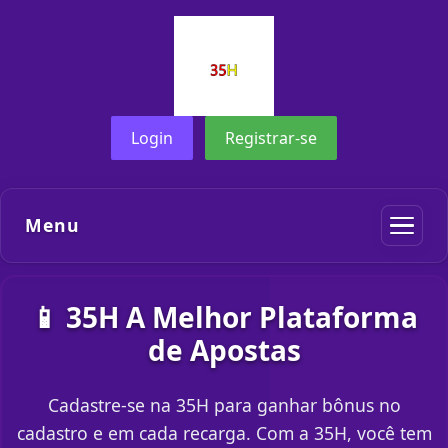
Login
Registrar-se
Menu
📱 35H A Melhor Plataforma
de Apostas
Cadastre-se na 35H para ganhar bônus no
cadastro e em cada recarga. Com a 35H, você tem