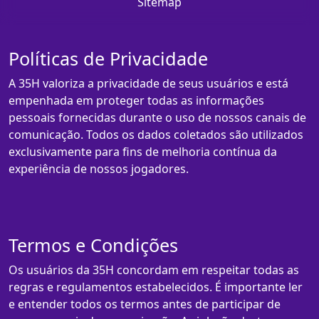
Sitemap
Políticas de Privacidade
A 35H valoriza a privacidade de seus usuários e está
empenhada em proteger todas as informações
pessoais fornecidas durante o uso de nossos canais de
comunicação. Todos os dados coletados são utilizados
exclusivamente para fins de melhoria contínua da
experiência de nossos jogadores.
Termos e Condições
Os usuários da 35H concordam em respeitar todas as
regras e regulamentos estabelecidos. É importante ler
e entender todos os termos antes de participar de