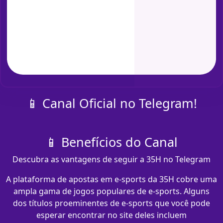
📱 Canal Oficial no Telegram!
📱 Benefícios do Canal
Descubra as vantagens de seguir a 35H no Telegram
A plataforma de apostas em e-sports da 35H cobre uma
ampla gama de jogos populares de e-sports. Alguns
dos títulos proeminentes de e-sports que você pode
esperar encontrar no site deles incluem