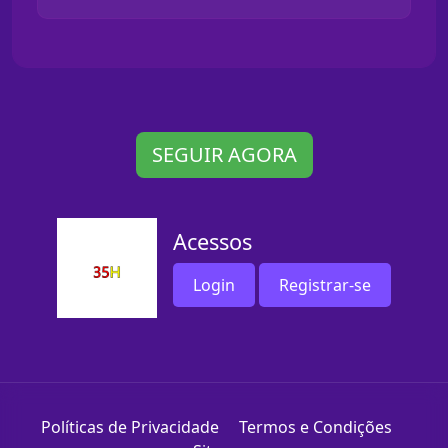
SEGUIR AGORA
Acessos
Login
Registrar-se
Políticas de Privacidade
Termos e Condições