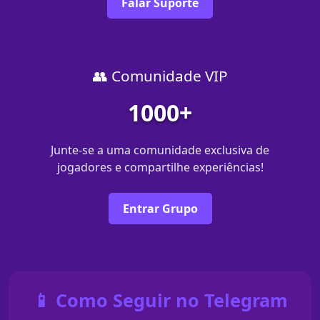
Falar Suporte
👥 Comunidade VIP
1000+
Junte-se a uma comunidade exclusiva de
jogadores e compartilhe experiências!
Entrar Grupo
📱 Como Seguir no Telegram