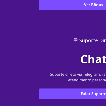
Ver Bônus
💬 Suporte Di
Cha
Suporte direto via Telegram, r
atendimento persona
Falar Suport