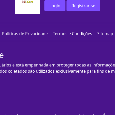
Login
Registrar-se
Políticas de Privacidade
Termos e Condições
Sitemap
de
suários e está empenhada em proteger todas as informaçõe
os coletados são utilizados exclusivamente para fins de m