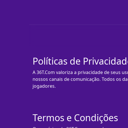
Políticas de Privacida
A 36T.Com valoriza a privacidade de seus u
nossos canais de comunicação. Todos os dad
jogadores.
Termos e Condições