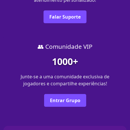
Falar Suporte
👥 Comunidade VIP
1000+
Junte-se a uma comunidade exclusiva de
jogadores e compartilhe experiências!
Entrar Grupo