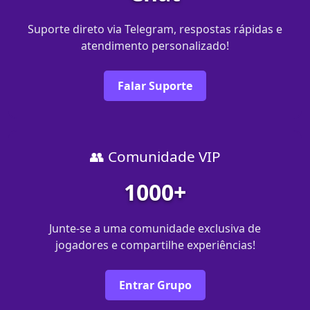
Suporte direto via Telegram, respostas rápidas e
atendimento personalizado!
Falar Suporte
👥 Comunidade VIP
1000+
Junte-se a uma comunidade exclusiva de
jogadores e compartilhe experiências!
Entrar Grupo