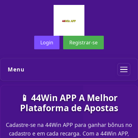
Login
Registrar-se
Menu
📱 44Win APP A Melhor
Plataforma de Apostas
Cadastre-se na 44Win APP para ganhar bônus no
cadastro e em cada recarga. Com a 44Win APP,