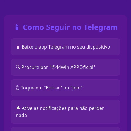
📱 Como Seguir no Telegram
📱 Baixe o app Telegram no seu dispositivo
🔍 Procure por "@44Win APPOficial"
👆 Toque em "Entrar" ou "Join"
🔔 Ative as notificações para não perder
nada