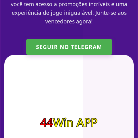
você tem acesso a promoções incríveis e uma
experiência de jogo inigualável. Junte-se aos
vencedores agora!
SEGUIR NO TELEGRAM