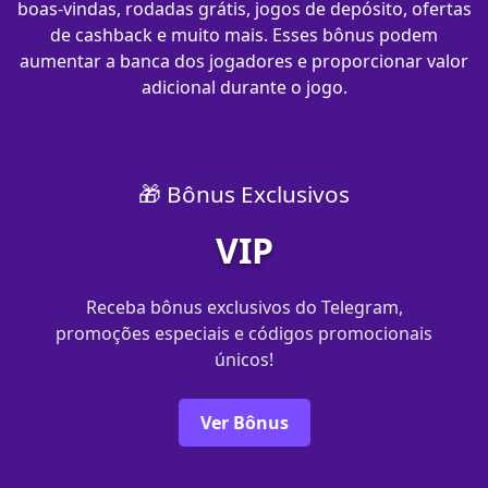
boas-vindas, rodadas grátis, jogos de depósito, ofertas
de cashback e muito mais. Esses bônus podem
aumentar a banca dos jogadores e proporcionar valor
adicional durante o jogo.
🎁 Bônus Exclusivos
VIP
Receba bônus exclusivos do Telegram,
promoções especiais e códigos promocionais
únicos!
Ver Bônus