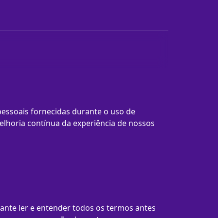
pessoais fornecidas durante o uso de
elhoria contínua da experiência de nossos
ante ler e entender todos os termos antes