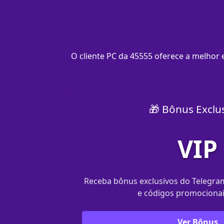
O cliente PC da 45555 oferece a melhor
🎁 Bônus Exclu
VIP
Receba bônus exclusivos do Telegra
e códigos promocionai
Ver Bônus