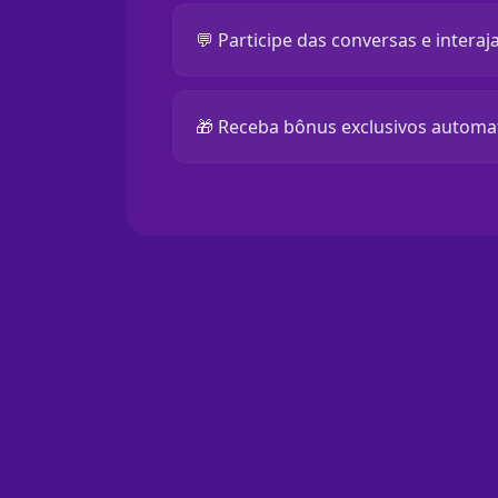
💬 Participe das conversas e interaj
🎁 Receba bônus exclusivos autom