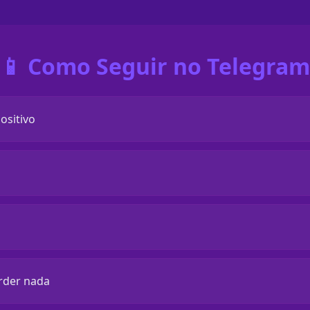
📱 Como Seguir no Telegram
ositivo
erder nada