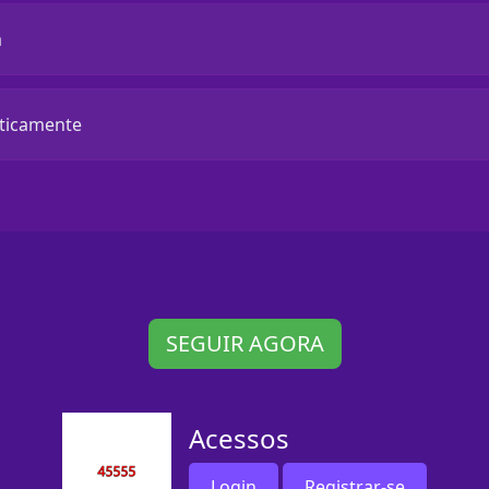
a
aticamente
SEGUIR AGORA
Acessos
Login
Registrar-se