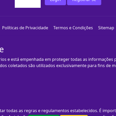
Políticas de Privacidade
Termos e Condições
Sitemap
de
ários e está empenhada em proteger todas as informações 
os coletados são utilizados exclusivamente para fins de m
r todas as regras e regulamentos estabelecidos. É import