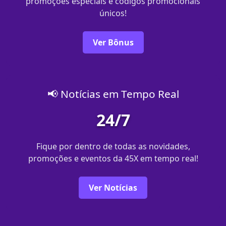
promoções especiais e códigos promocionais
únicos!
Ver Bônus
📢 Notícias em Tempo Real
24/7
Fique por dentro de todas as novidades,
promoções e eventos da 45X em tempo real!
Ver Notícias