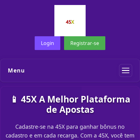
Login
Registrar-se
Menu
📱 45X A Melhor Plataforma
de Apostas
Cadastre-se na 45X para ganhar bônus no
cadastro e em cada recarga. Com a 45X, você tem