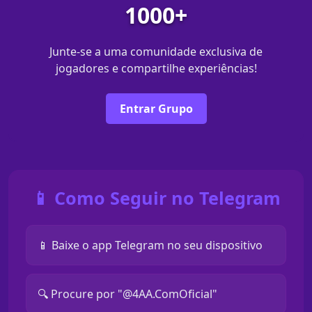
1000+
Junte-se a uma comunidade exclusiva de
jogadores e compartilhe experiências!
Entrar Grupo
📱 Como Seguir no Telegram
📱 Baixe o app Telegram no seu dispositivo
🔍 Procure por "@4AA.ComOficial"