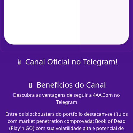
📱 Canal Oficial no Telegram!
📱 Benefícios do Canal
Descubra as vantagens de seguir a 4AA.Com no
Telegram
Entre os blockbusters do portfolio destacam-se títulos
com market penetration comprovada: Book of Dead
(Play'n GO) com sua volatilidade alta e potencial de