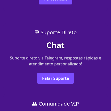
💬 Suporte Direto
Chat
Suporte direto via Telegram, respostas rápidas e
atendimento personalizado!
Falar Suporte
👥 Comunidade VIP