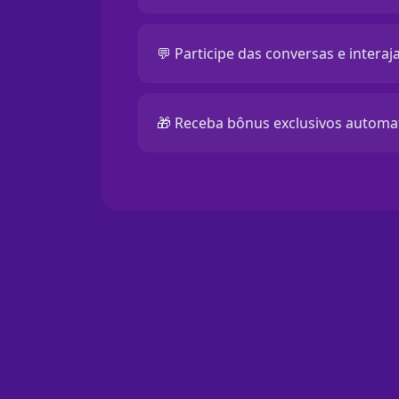
💬 Participe das conversas e interaj
🎁 Receba bônus exclusivos autom