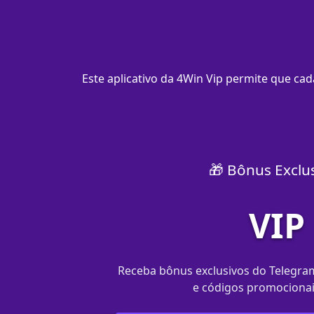
Este aplicativo da 4Win Vip permite que ca
🎁 Bônus Exclu
VIP
Receba bônus exclusivos do Telegra
e códigos promocionai