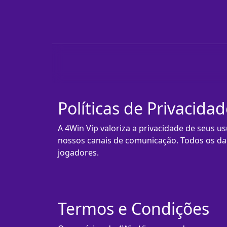
Políticas de Privacida
A 4Win Vip valoriza a privacidade de seus 
nossos canais de comunicação. Todos os dad
jogadores.
Termos e Condições