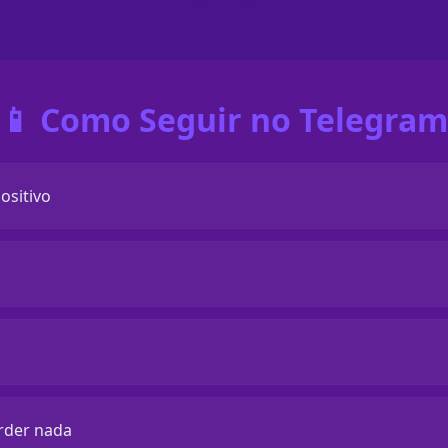
📱 Como Seguir no Telegram
ositivo
erder nada