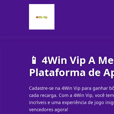
📱 4Win Vip A Me
Plataforma de A
Cadastre-se na 4Win Vip para ganhar b
cada recarga. Com a 4Win Vip, você te
incríveis e uma experiência de jogo inig
vencedores agora!