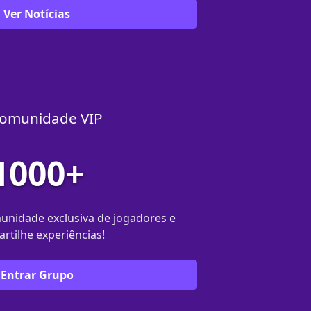
Ver Notícias
Comunidade VIP
1000+
unidade exclusiva de jogadores e
rtilhe experiências!
Entrar Grupo