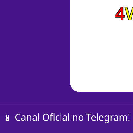
📱 Canal Oficial no Telegram!