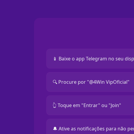
📱 Baixe o app Telegram no seu disp
🔍 Procure por "@4Win VipOficial"
👆 Toque em "Entrar" ou "Join"
🔔 Ative as notificações para não p