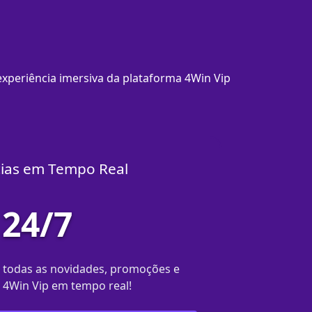
experiência imersiva da plataforma 4Win Vip
cias em Tempo Real
24/7
e todas as novidades, promoções e
 4Win Vip em tempo real!