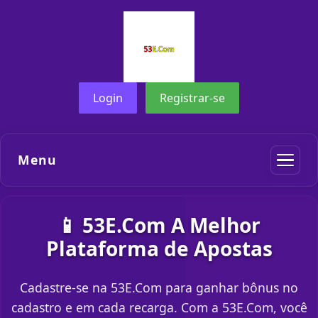
Login
Registrar-se
Menu
📱 53E.Com A Melhor
Plataforma de Apostas
Cadastre-se na 53E.Com para ganhar bônus no
cadastro e em cada recarga. Com a 53E.Com, você