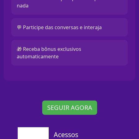
nada
💬 Participe das conversas e interaja
🎁 Receba bônus exclusivos
automaticamente
SEGUIR AGORA
Acessos