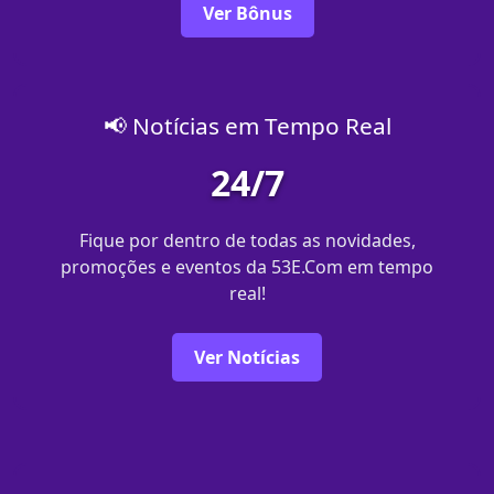
Ver Bônus
📢 Notícias em Tempo Real
24/7
Fique por dentro de todas as novidades,
promoções e eventos da 53E.Com em tempo
real!
Ver Notícias