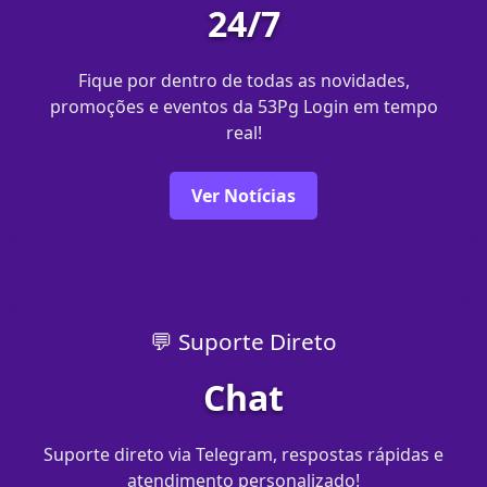
24/7
Fique por dentro de todas as novidades,
promoções e eventos da 53Pg Login em tempo
real!
Ver Notícias
💬 Suporte Direto
Chat
Suporte direto via Telegram, respostas rápidas e
atendimento personalizado!