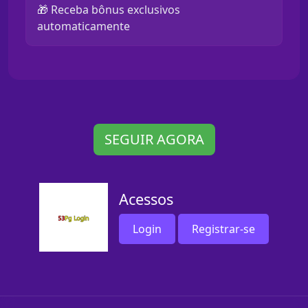
🎁 Receba bônus exclusivos
automaticamente
SEGUIR AGORA
Acessos
Login
Registrar-se