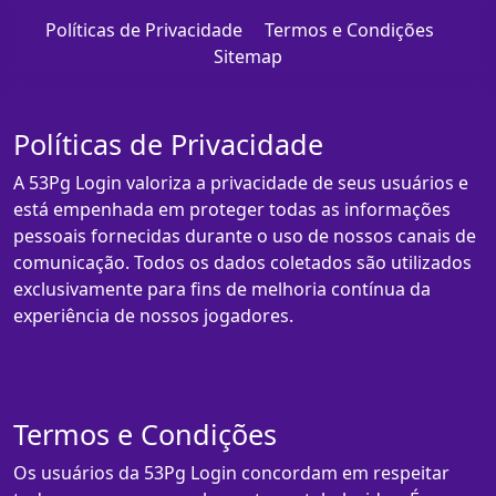
Políticas de Privacidade
Termos e Condições
Sitemap
Políticas de Privacidade
A 53Pg Login valoriza a privacidade de seus usuários e
está empenhada em proteger todas as informações
pessoais fornecidas durante o uso de nossos canais de
comunicação. Todos os dados coletados são utilizados
exclusivamente para fins de melhoria contínua da
experiência de nossos jogadores.
Termos e Condições
Os usuários da 53Pg Login concordam em respeitar