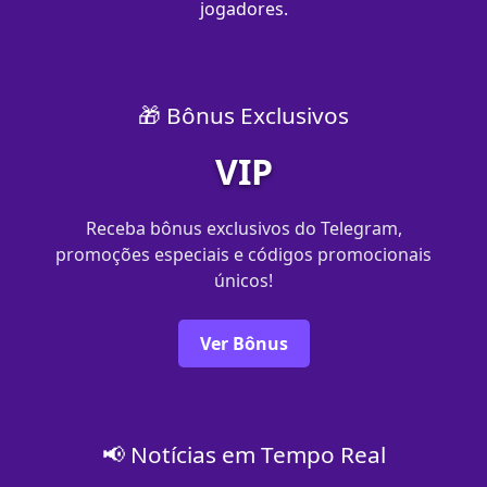
jogadores.
🎁 Bônus Exclusivos
VIP
Receba bônus exclusivos do Telegram,
promoções especiais e códigos promocionais
únicos!
Ver Bônus
📢 Notícias em Tempo Real