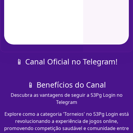
📱 Canal Oficial no Telegram!
📱 Benefícios do Canal
Descubra as vantagens de seguir a 53Pg Login no
Telegram
Explore como a categoria 'Torneios' no 53Pg Login está
revolucionando a experiência de jogos online,
promovendo competição saudável e comunidade entre