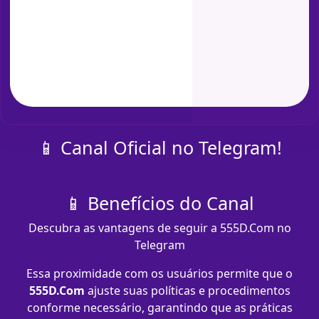
📱 Canal Oficial no Telegram!
📱 Benefícios do Canal
Descubra as vantagens de seguir a 555D.Com no
Telegram
Essa proximidade com os usuários permite que o
555D.Com
ajuste suas políticas e procedimentos
conforme necessário, garantindo que as práticas