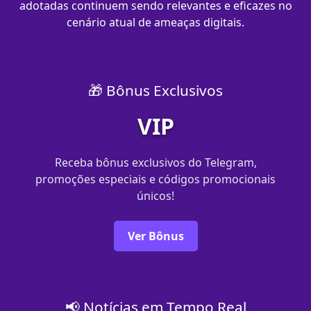
adotadas continuem sendo relevantes e eficazes no
cenário atual de ameaças digitais.
🎁 Bônus Exclusivos
VIP
Receba bônus exclusivos do Telegram,
promoções especiais e códigos promocionais
únicos!
Ver Bônus
📢 Notícias em Tempo Real