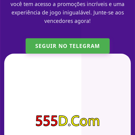
você tem acesso a promoções incríveis e uma
experiência de jogo inigualável. Junte-se aos
vencedores agora!
SEGUIR NO TELEGRAM