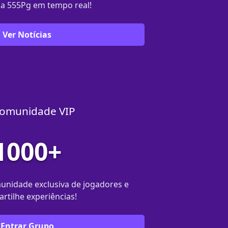
a 555Pg em tempo real!
Ver Notícias
Comunidade VIP
1000+
unidade exclusiva de jogadores e
rtilhe experiências!
Entrar Grupo