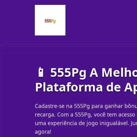
📱 555Pg A Melh
Plataforma de A
Cadastre-se na 555Pg para ganhar bônu
recarga. Com a 555Pg, você tem acesso 
uma experiência de jogo inigualável. J
agora!