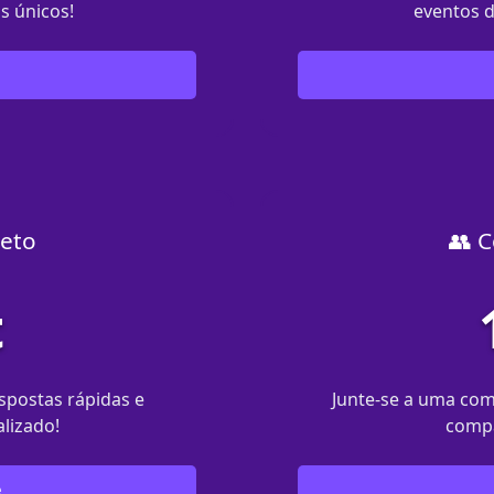
s únicos!
eventos d
reto
👥 
t
espostas rápidas e
Junte-se a uma com
lizado!
compa
e