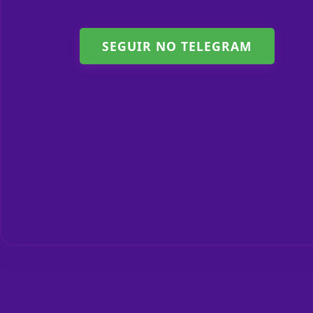
SEGUIR NO TELEGRAM