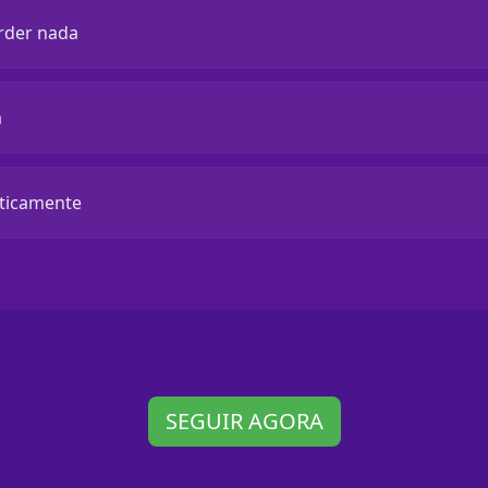
erder nada
a
aticamente
SEGUIR AGORA