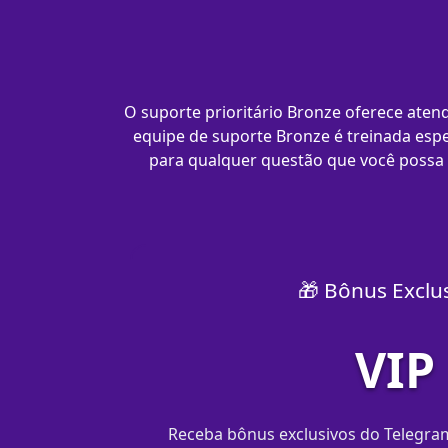
O suporte prioritário Bronze oferece ate
equipe de suporte Bronze é treinada esp
para qualquer questão que você possa ter
🎁 Bônus Exclu
VIP
Receba bônus exclusivos do Telegra