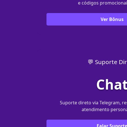
e códigos promocionai
Ver Bônus
💬 Suporte Di
Cha
Suporte direto via Telegram, r
atendimento persona
Falar Suport