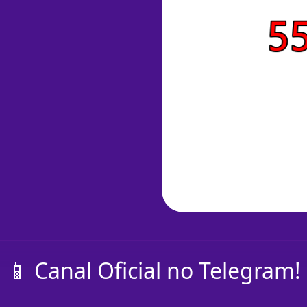
📱 Canal Oficial no Telegram!