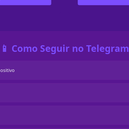
📱 Como Seguir no Telegram
ositivo