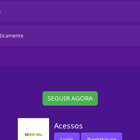
a
aticamente
SEGUIR AGORA
Acessos
Login
Registrar-se