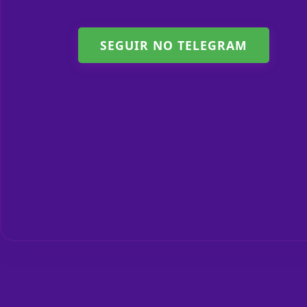
SEGUIR NO TELEGRAM