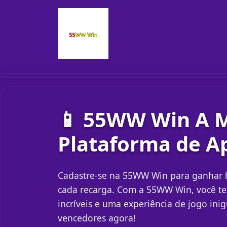
📱 55WW Win A 
Plataforma de A
Cadastre-se na 55WW Win para ganhar 
cada recarga. Com a 55WW Win, você t
incríveis e uma experiência de jogo inig
vencedores agora!