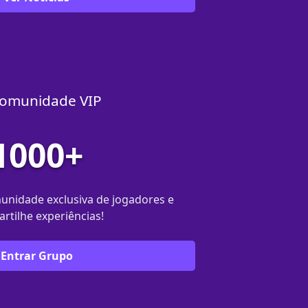
Comunidade VIP
1000+
unidade exclusiva de jogadores e
rtilhe experiências!
Entrar Grupo