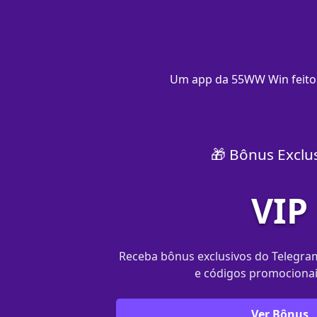
Um app da 55WW Win feito p
🎁 Bônus Exclu
VIP
Receba bônus exclusivos do Telegra
e códigos promocionai
Ver Bônus