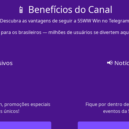
📱 Benefícios do Canal
Descubra as vantagens de seguir a 55WW Win no Telegra
ara os brasileiros — milhões de usuários se divertem aqui 
sivos
📢 Notí
m, promoções especiais
Fique por dentro d
s únicos!
eventos da