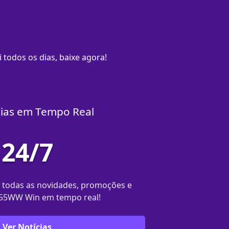
m
todos os dias, baixe agora!
cias em Tempo Real
24/7
e todas as novidades, promoções e
 55WW Win em tempo real!
Ver Notícias