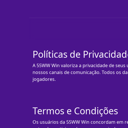
Políticas de Privacida
A 55WW Win valoriza a privacidade de seus
nossos canais de comunicação. Todos os dad
jogadores.
Termos e Condições
Os usuários da 55WW Win concordam em resp