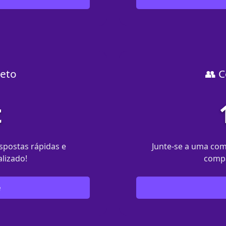
reto
👥 
t
espostas rápidas e
Junte-se a uma com
lizado!
compa
e