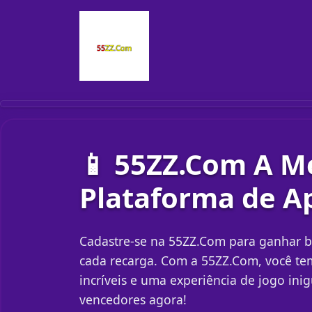
📱 55ZZ.Com A M
Plataforma de A
Cadastre-se na 55ZZ.Com para ganhar 
cada recarga. Com a 55ZZ.Com, você t
incríveis e uma experiência de jogo inig
vencedores agora!