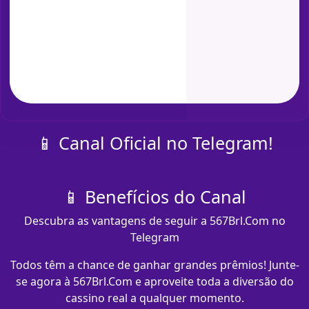
📱 Canal Oficial no Telegram!
📱 Benefícios do Canal
Descubra as vantagens de seguir a 567Brl.Com no
Telegram
Todos têm a chance de ganhar grandes prêmios! Junte-
se agora à 567Brl.Com e aproveite toda a diversão do
cassino real a qualquer momento.