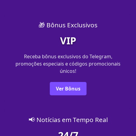
🎁 Bônus Exclusivos
VIP
Receba bônus exclusivos do Telegram,
promoções especiais e códigos promocionais
únicos!
Ver Bônus
📢 Notícias em Tempo Real
24/7