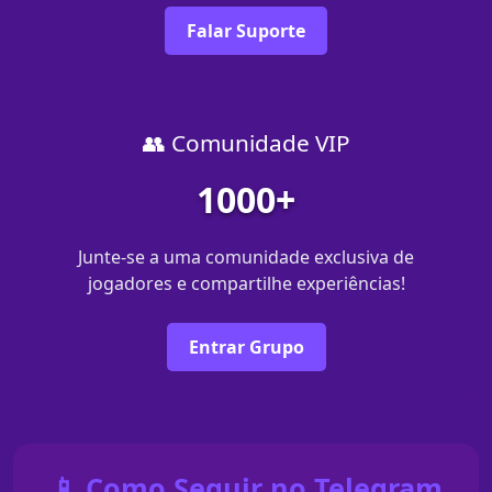
Falar Suporte
👥 Comunidade VIP
1000+
Junte-se a uma comunidade exclusiva de
jogadores e compartilhe experiências!
Entrar Grupo
📱 Como Seguir no Telegram