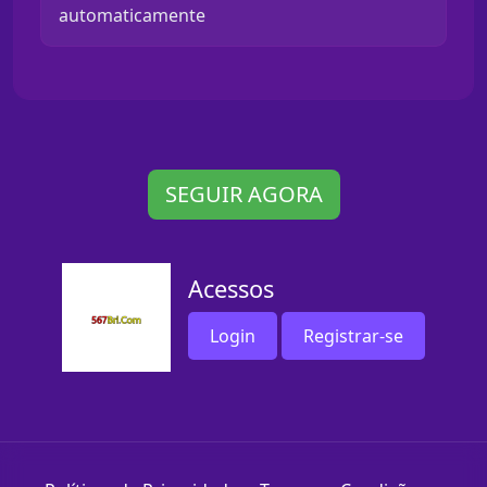
automaticamente
SEGUIR AGORA
Acessos
Login
Registrar-se