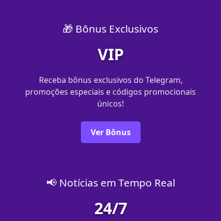
🎁 Bônus Exclusivos
VIP
Receba bônus exclusivos do Telegram,
promoções especiais e códigos promocionais
únicos!
Ver Bônus
📢 Notícias em Tempo Real
24/7