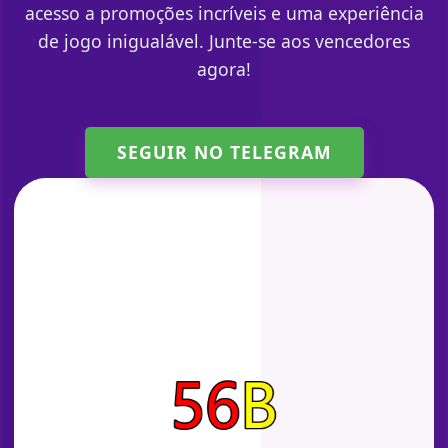
acesso a promoções incríveis e uma experiência
de jogo inigualável. Junte-se aos vencedores
agora!
SEGUIR NO TELEGRAM