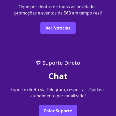
Fique por dentro de todas as novidades,
promoções e eventos da 56B em tempo real!
Ver Notícias
💬 Suporte Direto
Chat
Suporte direto via Telegram, respostas rápidas e
atendimento personalizado!
Falar Suporte