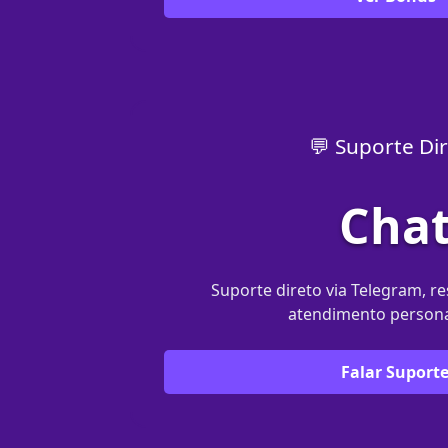
💬 Suporte Di
Cha
Suporte direto via Telegram, r
atendimento persona
Falar Suport