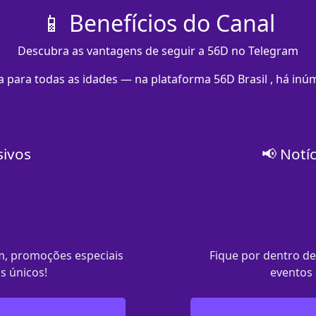
📱 Benefícios do Canal
Descubra as vantagens de seguir a 56D no Telegram
a para todas as idades — na plataforma 56D Brasil , há inú
sivos
📢 Notí
m, promoções especiais
Fique por dentro d
s únicos!
eventos