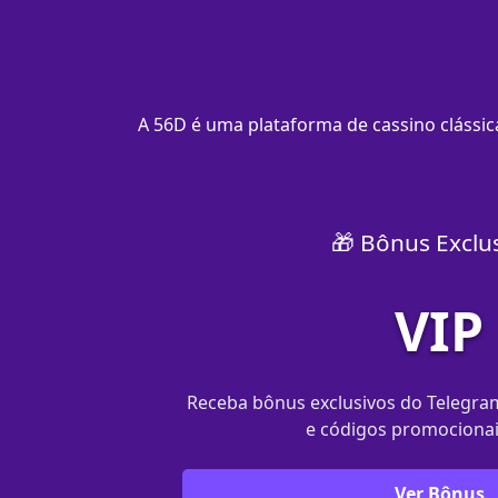
A 56D é uma plataforma de cassino clássic
🎁 Bônus Exclu
VIP
Receba bônus exclusivos do Telegra
e códigos promocionai
Ver Bônus