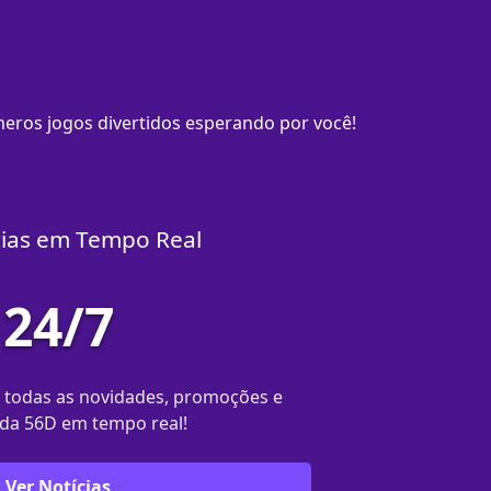
meros jogos divertidos esperando por você!
cias em Tempo Real
24/7
e todas as novidades, promoções e
 da 56D em tempo real!
Ver Notícias