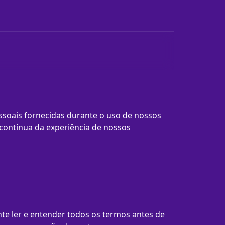
ssoais fornecidas durante o uso de nossos
 contínua da experiência de nossos
te ler e entender todos os termos antes de