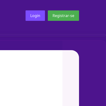
Login
Registrar-se