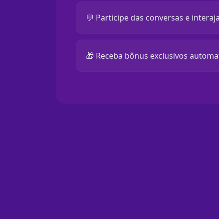
💬 Participe das conversas e interaj
🎁 Receba bônus exclusivos autom