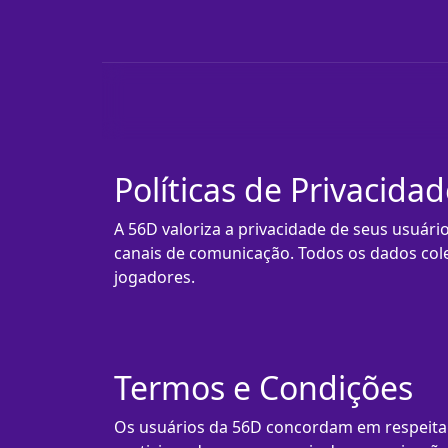
Políticas de Privacida
A 56D valoriza a privacidade de seus usuár
canais de comunicação. Todos os dados cole
jogadores.
Termos e Condições
Os usuários da 56D concordam em respeitar 