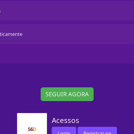
a
aticamente
SEGUIR AGORA
Acessos
Login
Registrar-se