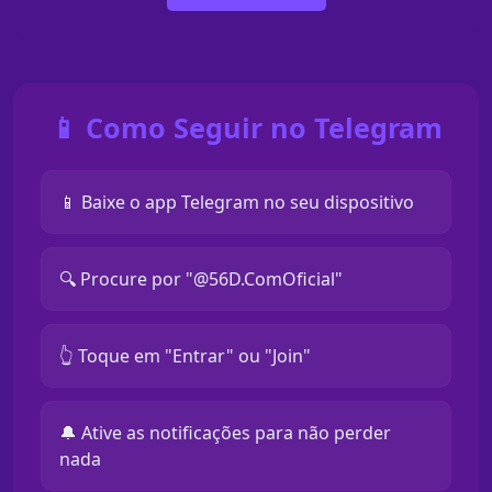
📱 Como Seguir no Telegram
📱 Baixe o app Telegram no seu dispositivo
🔍 Procure por "@56D.ComOficial"
👆 Toque em "Entrar" ou "Join"
🔔 Ative as notificações para não perder
nada