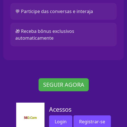
💬 Participe das conversas e interaja
🎁 Receba bônus exclusivos
automaticamente
SEGUIR AGORA
Acessos
Login
Registrar-se