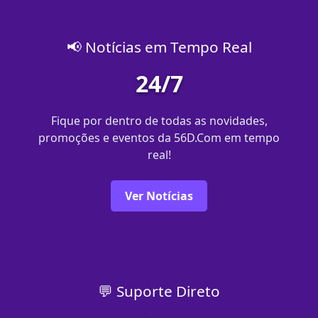
📢 Notícias em Tempo Real
24/7
Fique por dentro de todas as novidades,
promoções e eventos da 56D.Com em tempo
real!
Ver Notícias
💬 Suporte Direto