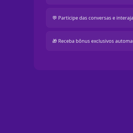
💬 Participe das conversas e interaj
🎁 Receba bônus exclusivos autom