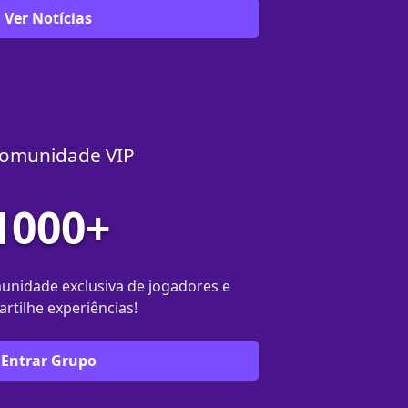
Ver Notícias
Comunidade VIP
1000+
unidade exclusiva de jogadores e
rtilhe experiências!
Entrar Grupo