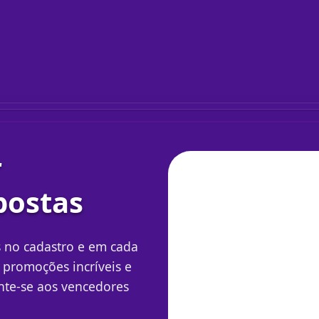
r
postas
 no cadastro e em cada
 promoções incríveis e
unte-se aos vencedores