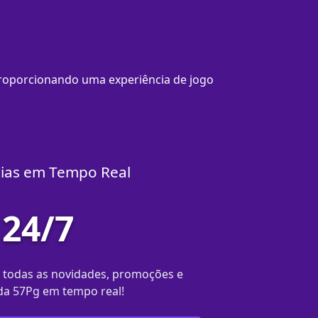
 proporcionando uma experiência de jogo
cias em Tempo Real
24/7
e todas as novidades, promoções e
da 57Pg em tempo real!