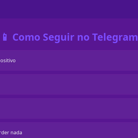
📱 Como Seguir no Telegram
ositivo
erder nada