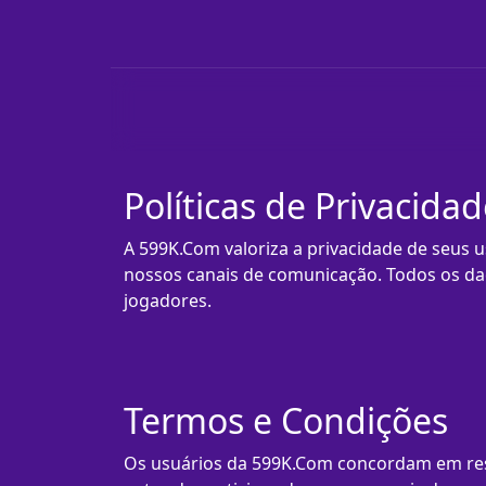
Políticas de Privacida
A 599K.Com valoriza a privacidade de seus
nossos canais de comunicação. Todos os dad
jogadores.
Termos e Condições
Os usuários da 599K.Com concordam em resp