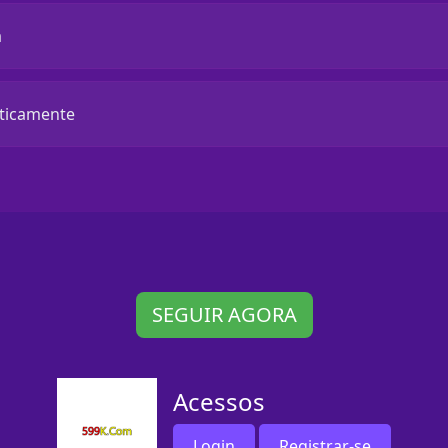
a
aticamente
SEGUIR AGORA
Acessos
Login
Registrar-se