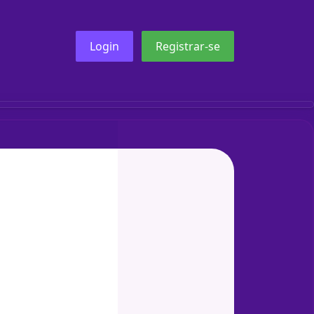
Login
Registrar-se