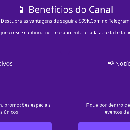
📱 Benefícios do Canal
Descubra as vantagens de seguir a 599K.Com no Telegram
que cresce continuamente e aumenta a cada aposta feita no
sivos
📢 Notí
m, promoções especiais
Fique por dentro d
s únicos!
eventos da