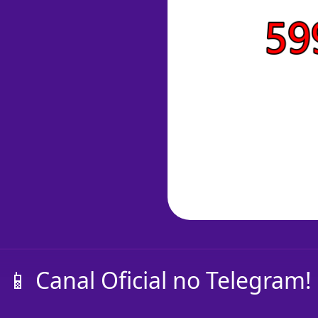
📱 Canal Oficial no Telegram!