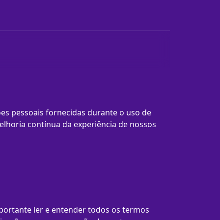
es pessoais fornecidas durante o uso de
elhoria contínua da experiência de nossos
portante ler e entender todos os termos