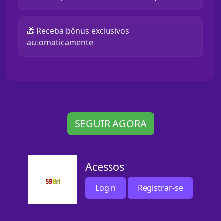
🎁 Receba bônus exclusivos
automaticamente
SEGUIR AGORA
Acessos
Login
Registrar-se