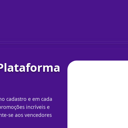
 Plataforma
no cadastro e em cada
promoções incríveis e
unte-se aos vencedores