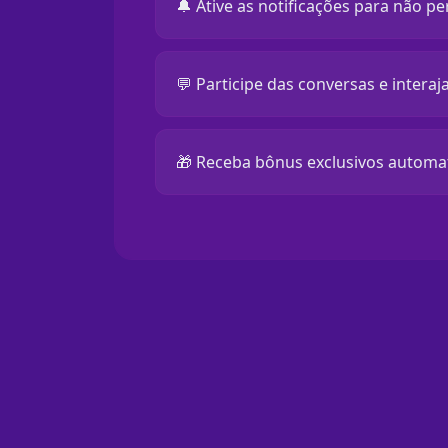
🔔 Ative as notificações para não p
💬 Participe das conversas e interaj
🎁 Receba bônus exclusivos autom