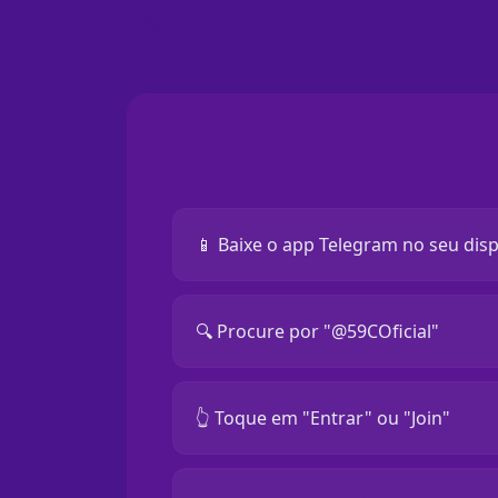
📱 Baixe o app Telegram no seu disp
🔍 Procure por "@59COficial"
👆 Toque em "Entrar" ou "Join"