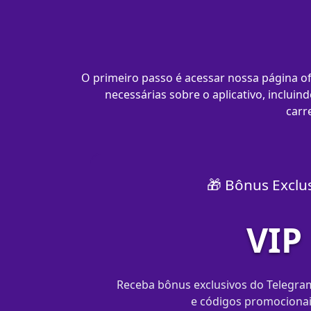
O primeiro passo é acessar nossa página of
necessárias sobre o aplicativo, incluin
carr
🎁 Bônus Exclu
VIP
Receba bônus exclusivos do Telegra
e códigos promocionai