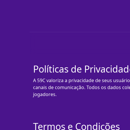
Políticas de Privacida
A 59C valoriza a privacidade de seus usuár
canais de comunicação. Todos os dados cole
jogadores.
Termos e Condições