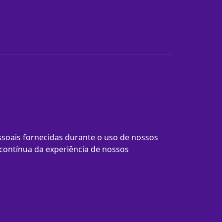
ssoais fornecidas durante o uso de nossos
 contínua da experiência de nossos