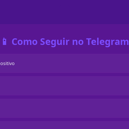
📱 Como Seguir no Telegram
ositivo