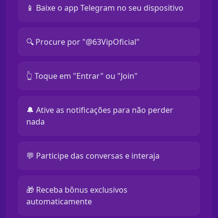
📱 Baixe o app Telegram no seu dispositivo
🔍 Procure por "@63VipOficial"
👆 Toque em "Entrar" ou "Join"
🔔 Ative as notificações para não perder
nada
💬 Participe das conversas e interaja
🎁 Receba bônus exclusivos
automaticamente