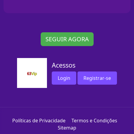
SEGUIR AGORA
Acessos
Login
Registrar-se
Políticas de Privacidade
Termos e Condições
Sitemap