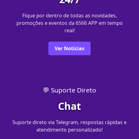
Fique por dentro de todas as novidades,
promoções e eventos da 6566 APP em tempo
real!
Ver Notícias
💬 Suporte Direto
Chat
Suporte direto via Telegram, respostas rápidas e
atendimento personalizado!