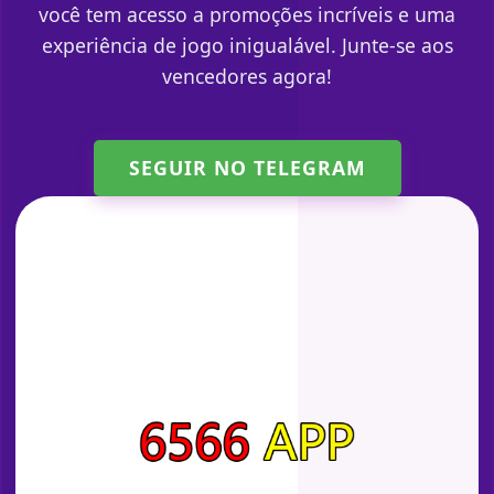
você tem acesso a promoções incríveis e uma
experiência de jogo inigualável. Junte-se aos
vencedores agora!
SEGUIR NO TELEGRAM