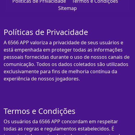
Políticas de Privacidade
Termos e Condições
Sitemap
Políticas de Privacidade
A 6566 APP valoriza a privacidade de seus usuários e
está empenhada em proteger todas as informações
pessoais fornecidas durante o uso de nossos canais de
comunicação. Todos os dados coletados são utilizados
exclusivamente para fins de melhoria contínua da
experiência de nossos jogadores.
Termos e Condições
Os usuários da 6566 APP concordam em respeitar
todas as regras e regulamentos estabelecidos. É