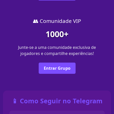
👥 Comunidade VIP
1000+
Junte-se a uma comunidade exclusiva de
jogadores e compartilhe experiências!
Entrar Grupo
📱 Como Seguir no Telegram