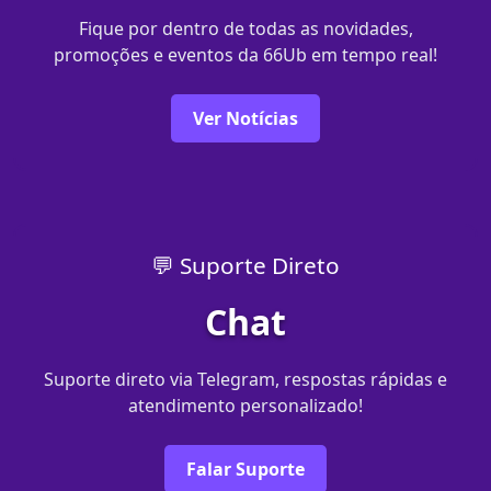
Fique por dentro de todas as novidades,
promoções e eventos da 66Ub em tempo real!
Ver Notícias
💬 Suporte Direto
Chat
Suporte direto via Telegram, respostas rápidas e
atendimento personalizado!
Falar Suporte