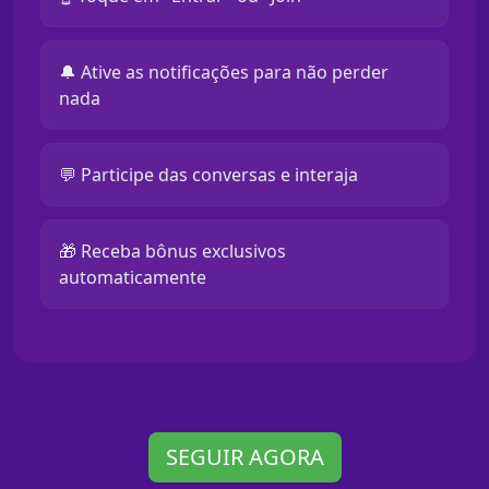
🔔 Ative as notificações para não perder
nada
💬 Participe das conversas e interaja
🎁 Receba bônus exclusivos
automaticamente
SEGUIR AGORA