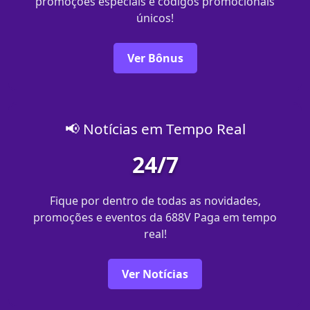
promoções especiais e códigos promocionais
únicos!
Ver Bônus
📢 Notícias em Tempo Real
24/7
Fique por dentro de todas as novidades,
promoções e eventos da 688V Paga em tempo
real!
Ver Notícias