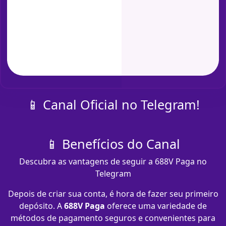
📱 Canal Oficial no Telegram!
📱 Benefícios do Canal
Descubra as vantagens de seguir a 688V Paga no
Telegram
Depois de criar sua conta, é hora de fazer seu primeiro
depósito. A
688V Paga
oferece uma variedade de
métodos de pagamento seguros e convenientes para