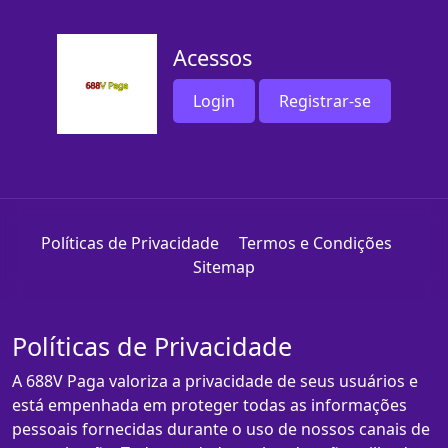
Acessos
Login
Registrar-se
Políticas de Privacidade
Termos e Condições
Sitemap
Políticas de Privacidade
A 688V Paga valoriza a privacidade de seus usuários e
está empenhada em proteger todas as informações
pessoais fornecidas durante o uso de nossos canais de