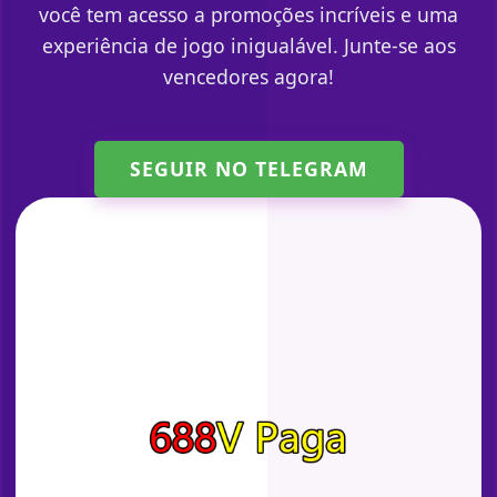
você tem acesso a promoções incríveis e uma
experiência de jogo inigualável. Junte-se aos
vencedores agora!
SEGUIR NO TELEGRAM