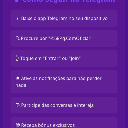
📱 Baixe o app Telegram no seu dispositivo
🔍 Procure por "@68Pg.ComOficial"
👆 Toque em "Entrar" ou "Join"
🔔 Ative as notificações para não perder
nada
💬 Participe das conversas e interaja
🎁 Receba bônus exclusivos