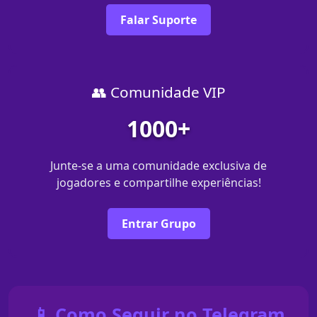
Falar Suporte
👥 Comunidade VIP
1000+
Junte-se a uma comunidade exclusiva de
jogadores e compartilhe experiências!
Entrar Grupo
📱 Como Seguir no Telegram