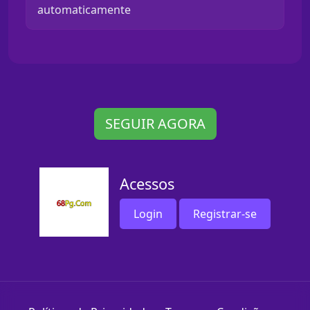
automaticamente
SEGUIR AGORA
Acessos
Login
Registrar-se