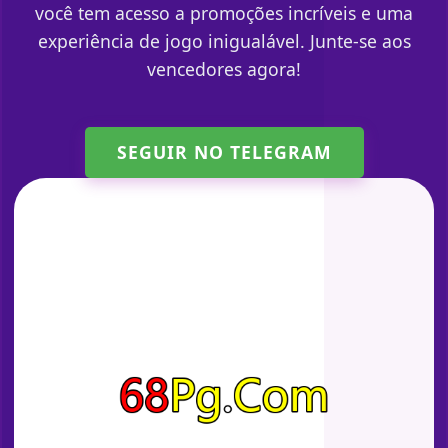
você tem acesso a promoções incríveis e uma
experiência de jogo inigualável. Junte-se aos
vencedores agora!
SEGUIR NO TELEGRAM