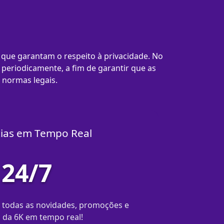
s que garantam o respeito à privacidade. No
periodicamente, a fim de garantir que as
 normas legais.
cias em Tempo Real
24/7
e todas as novidades, promoções e
 da 6K em tempo real!