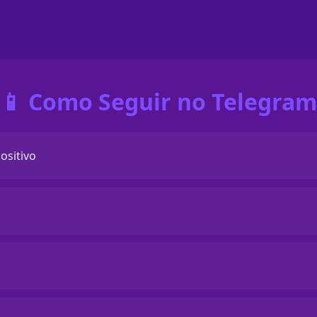
📱 Como Seguir no Telegram
ositivo