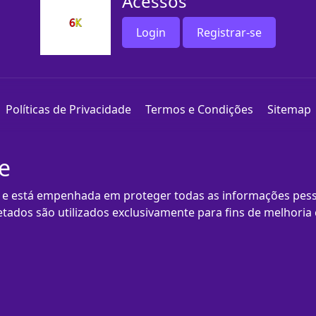
Acessos
Login
Registrar-se
Políticas de Privacidade
Termos e Condições
Sitemap
de
os e está empenhada em proteger todas as informações pes
tados são utilizados exclusivamente para fins de melhoria