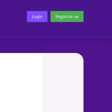
Login
Registrar-se