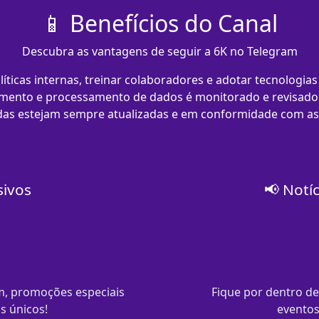
📱 Benefícios do Canal
Descubra as vantagens de seguir a 6K no Telegram
íticas internas, treinar colaboradores e adotar tecnologia
amento e processamento de dados é monitorado e revisado 
das estejam sempre atualizadas e em conformidade com as
sivos
📢 Notí
m, promoções especiais
Fique por dentro d
s únicos!
eventos