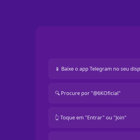
📱 Baixe o app Telegram no seu disp
🔍 Procure por "@6KOficial"
👆 Toque em "Entrar" ou "Join"