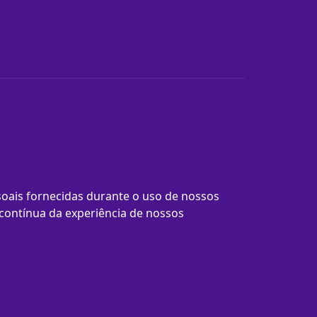
soais fornecidas durante o uso de nossos
 contínua da experiência de nossos