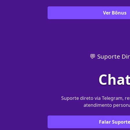
Ver Bônus
💬 Suporte Di
Cha
Suporte direto via Telegram, r
atendimento persona
Falar Suport