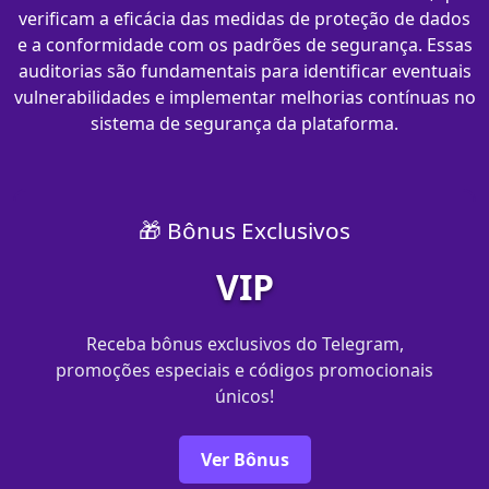
verificam a eficácia das medidas de proteção de dados
e a conformidade com os padrões de segurança. Essas
auditorias são fundamentais para identificar eventuais
vulnerabilidades e implementar melhorias contínuas no
sistema de segurança da plataforma.
🎁 Bônus Exclusivos
VIP
Receba bônus exclusivos do Telegram,
promoções especiais e códigos promocionais
únicos!
Ver Bônus