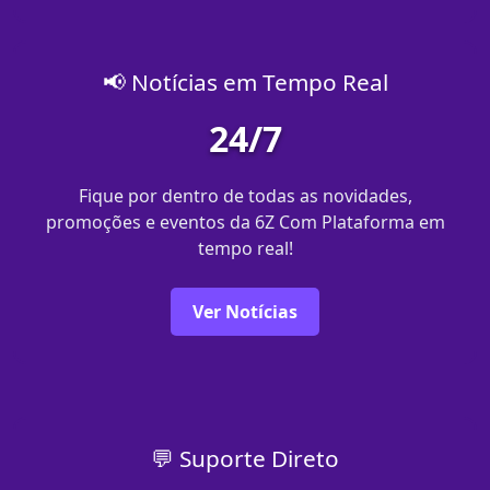
📢 Notícias em Tempo Real
24/7
Fique por dentro de todas as novidades,
promoções e eventos da 6Z Com Plataforma em
tempo real!
Ver Notícias
💬 Suporte Direto