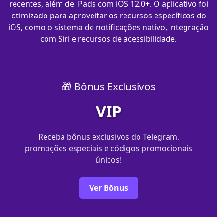
recentes, além de iPads com iOS 12.0+. O aplicativo foi
otimizado para aproveitar os recursos específicos do
iOS, como o sistema de notificações nativo, integração
com Siri e recursos de acessibilidade.
🎁 Bônus Exclusivos
VIP
Receba bônus exclusivos do Telegram,
promoções especiais e códigos promocionais
únicos!
Ver Bônus