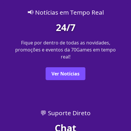
📢 Notícias em Tempo Real
24/7
Fique por dentro de todas as novidades,
promoções e eventos da 70Games em tempo
real!
Ver Notícias
💬 Suporte Direto
Chat