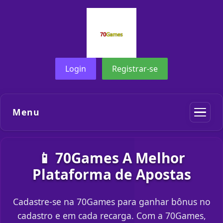
Login
Registrar-se
Menu
📱 70Games A Melhor
Plataforma de Apostas
Cadastre-se na 70Games para ganhar bônus no
cadastro e em cada recarga. Com a 70Games,