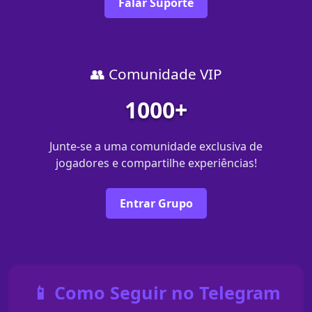
Falar Suporte
👥 Comunidade VIP
1000+
Junte-se a uma comunidade exclusiva de
jogadores e compartilhe experiências!
Entrar Grupo
📱 Como Seguir no Telegram