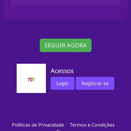
SEGUIR AGORA
Acessos
Login
Registrar-se
Políticas de Privacidade
Termos e Condições