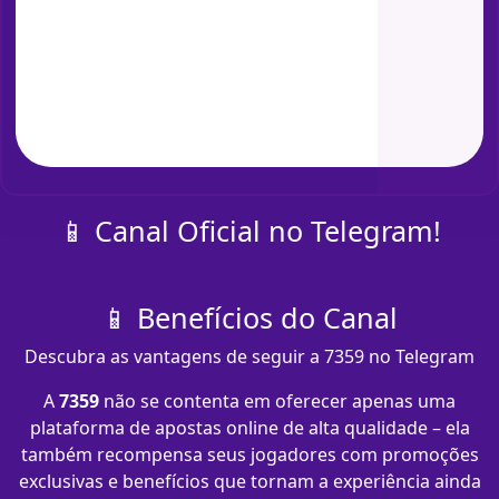
📱 Canal Oficial no Telegram!
📱 Benefícios do Canal
Descubra as vantagens de seguir a 7359 no Telegram
A
7359
não se contenta em oferecer apenas uma
plataforma de apostas online de alta qualidade – ela
também recompensa seus jogadores com promoções
exclusivas e benefícios que tornam a experiência ainda