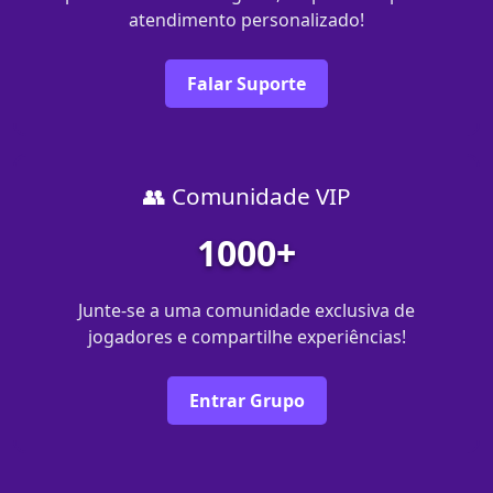
atendimento personalizado!
Falar Suporte
👥 Comunidade VIP
1000+
Junte-se a uma comunidade exclusiva de
jogadores e compartilhe experiências!
Entrar Grupo