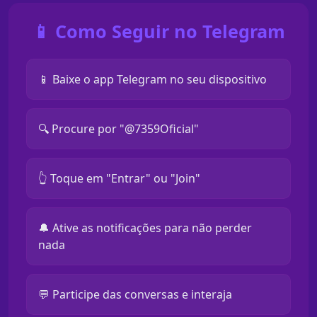
📱 Como Seguir no Telegram
📱 Baixe o app Telegram no seu dispositivo
🔍 Procure por "@7359Oficial"
👆 Toque em "Entrar" ou "Join"
🔔 Ative as notificações para não perder
nada
💬 Participe das conversas e interaja