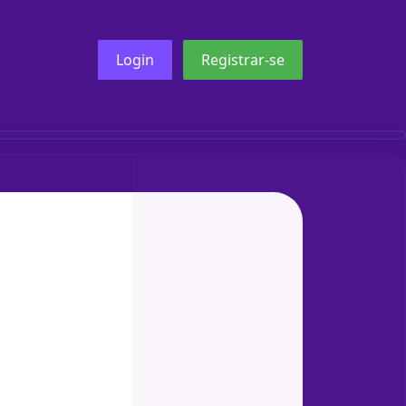
Login
Registrar-se