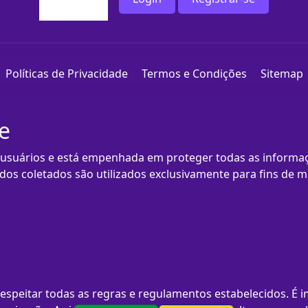
Políticas de Privacidade
Termos e Condições
Sitemap
de
s usuários e está empenhada em proteger todas as informa
os coletados são utilizados exclusivamente para fins de m
peitar todas as regras e regulamentos estabelecidos. É i