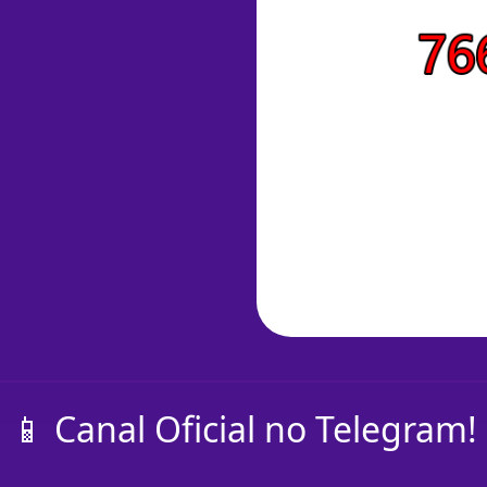
📱 Canal Oficial no Telegram!