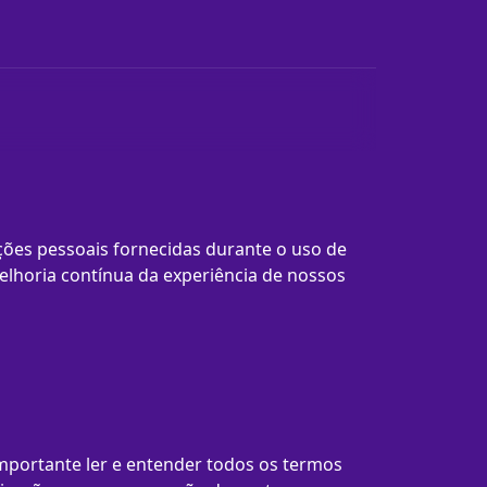
ções pessoais fornecidas durante o uso de
elhoria contínua da experiência de nossos
mportante ler e entender todos os termos