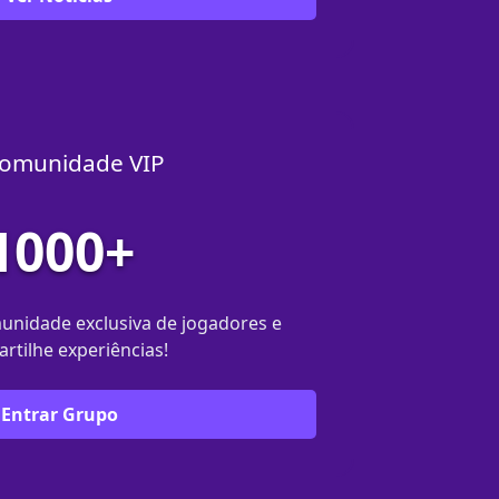
Comunidade VIP
1000+
unidade exclusiva de jogadores e
rtilhe experiências!
Entrar Grupo