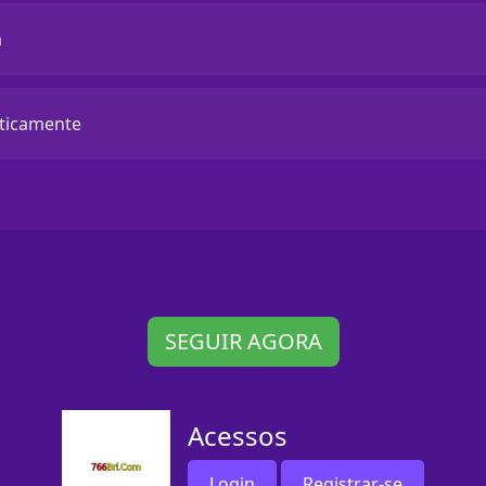
a
aticamente
SEGUIR AGORA
Acessos
Login
Registrar-se