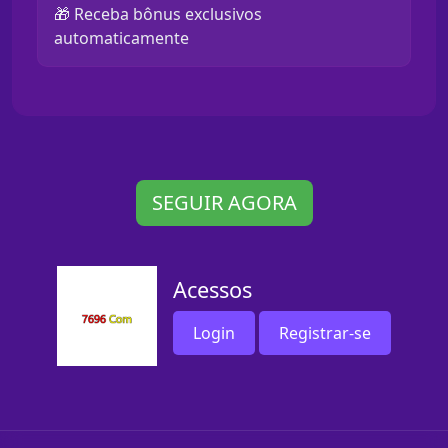
🎁 Receba bônus exclusivos
automaticamente
SEGUIR AGORA
Acessos
Login
Registrar-se