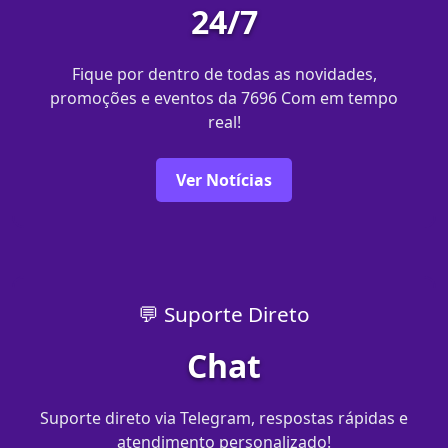
24/7
Fique por dentro de todas as novidades,
promoções e eventos da 7696 Com em tempo
real!
Ver Notícias
💬 Suporte Direto
Chat
Suporte direto via Telegram, respostas rápidas e
atendimento personalizado!