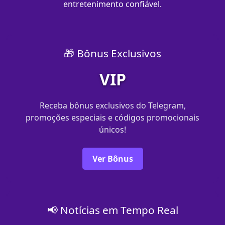
entretenimento confiável.
🎁 Bônus Exclusivos
VIP
Receba bônus exclusivos do Telegram,
promoções especiais e códigos promocionais
únicos!
Ver Bônus
📢 Notícias em Tempo Real