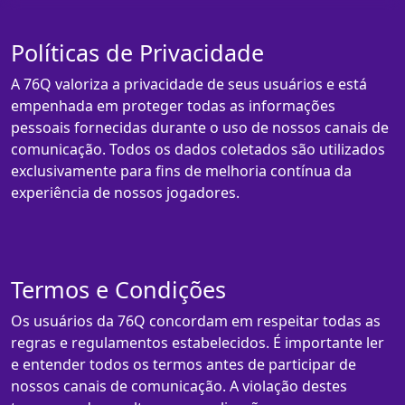
Políticas de Privacidade
A 76Q valoriza a privacidade de seus usuários e está
empenhada em proteger todas as informações
pessoais fornecidas durante o uso de nossos canais de
comunicação. Todos os dados coletados são utilizados
exclusivamente para fins de melhoria contínua da
experiência de nossos jogadores.
Termos e Condições
Os usuários da 76Q concordam em respeitar todas as
regras e regulamentos estabelecidos. É importante ler
e entender todos os termos antes de participar de
nossos canais de comunicação. A violação destes