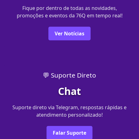
Fique por dentro de todas as novidades,
promoções e eventos da 76Q em tempo real!
Ver Notícias
💬 Suporte Direto
Chat
Suporte direto via Telegram, respostas rápidas e
atendimento personalizado!
Falar Suporte