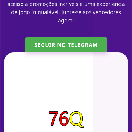
acesso a promoções incríveis e uma experiência
de jogo inigualável. Junte-se aos vencedores
agora!
SEGUIR NO TELEGRAM