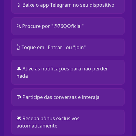
📱 Baixe o app Telegram no seu dispositivo
🔍 Procure por "@76QOficial"
👆 Toque em "Entrar" ou "Join"
🔔 Ative as notificações para não perder
nada
💬 Participe das conversas e interaja
🎁 Receba bônus exclusivos
automaticamente