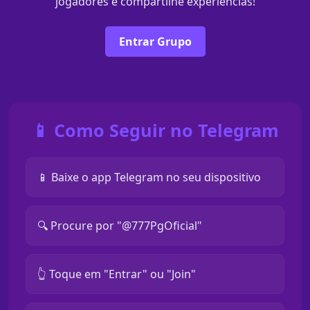
jogadores e compartilhe experiências!
Entrar Grupo
📱 Como Seguir no Telegram
📱 Baixe o app Telegram no seu dispositivo
🔍 Procure por "@777PgOficial"
👆 Toque em "Entrar" ou "Join"