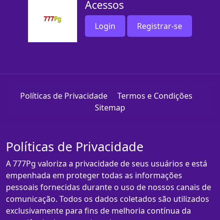
Acessos
Login
Registrar-se
Políticas de Privacidade
Termos e Condições
Sitemap
Políticas de Privacidade
A 777Pg valoriza a privacidade de seus usuários e está
empenhada em proteger todas as informações
pessoais fornecidas durante o uso de nossos canais de
comunicação. Todos os dados coletados são utilizados
exclusivamente para fins de melhoria contínua da