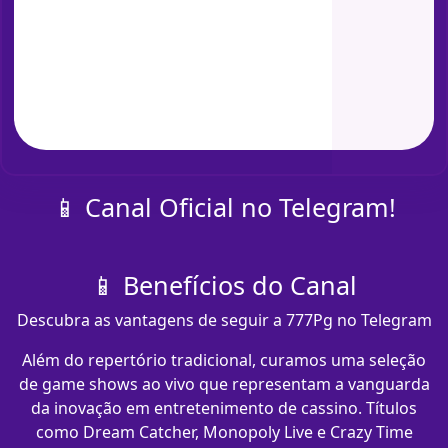
📱 Canal Oficial no Telegram!
📱 Benefícios do Canal
Descubra as vantagens de seguir a 777Pg no Telegram
Além do repertório tradicional, curamos uma seleção
de game shows ao vivo que representam a vanguarda
da inovação em entretenimento de cassino. Títulos
como Dream Catcher, Monopoly Live e Crazy Time