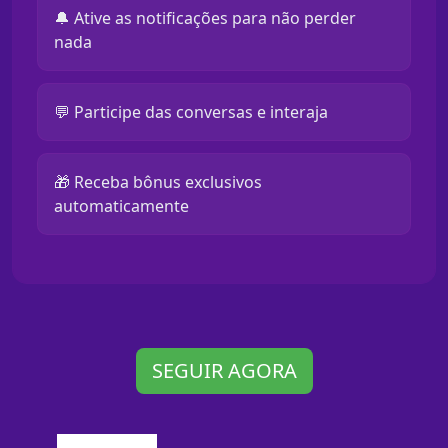
🔔 Ative as notificações para não perder
nada
💬 Participe das conversas e interaja
🎁 Receba bônus exclusivos
automaticamente
SEGUIR AGORA