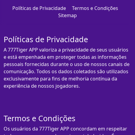
Políticas de Privacidade
Termos e Condições
Sitemap
Políticas de Privacidade
A 777Tiger APP valoriza a privacidade de seus usuários
e está empenhada em proteger todas as informações
pessoais fornecidas durante o uso de nossos canais de
comunicação. Todos os dados coletados são utilizados
exclusivamente para fins de melhoria contínua da
experiência de nossos jogadores.
Termos e Condições
Os usuários da 777Tiger APP concordam em respeitar