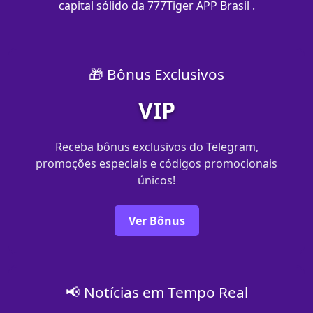
capital sólido da 777Tiger APP Brasil .
🎁 Bônus Exclusivos
VIP
Receba bônus exclusivos do Telegram,
promoções especiais e códigos promocionais
únicos!
Ver Bônus
📢 Notícias em Tempo Real