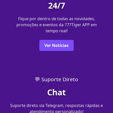
24/7
Fique por dentro de todas as novidades,
promoções e eventos da 777Tiger APP em
tempo real!
Ver Notícias
💬 Suporte Direto
Chat
Suporte direto via Telegram, respostas rápidas e
atendimento personalizado!