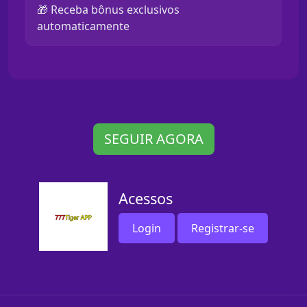
🎁 Receba bônus exclusivos
automaticamente
SEGUIR AGORA
Acessos
Login
Registrar-se