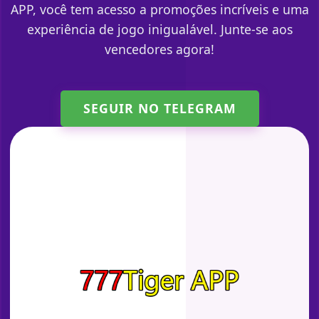
APP, você tem acesso a promoções incríveis e uma
experiência de jogo inigualável. Junte-se aos
vencedores agora!
SEGUIR NO TELEGRAM