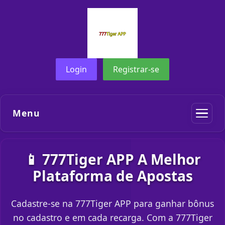
Login
Registrar-se
Menu
📱 777Tiger APP A Melhor
Plataforma de Apostas
Cadastre-se na 777Tiger APP para ganhar bônus
no cadastro e em cada recarga. Com a 777Tiger